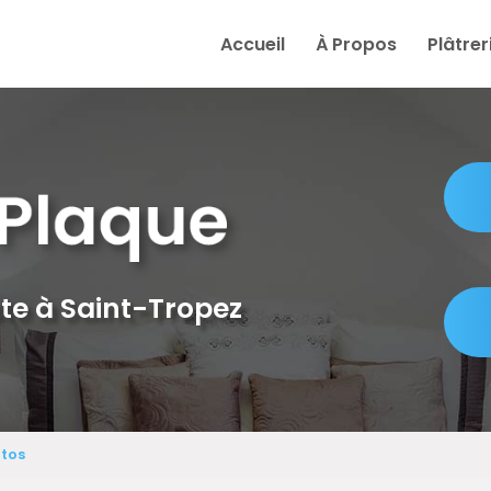
e
Accueil
À Propos
Plâtrer
te à Saint-Tropez
otos