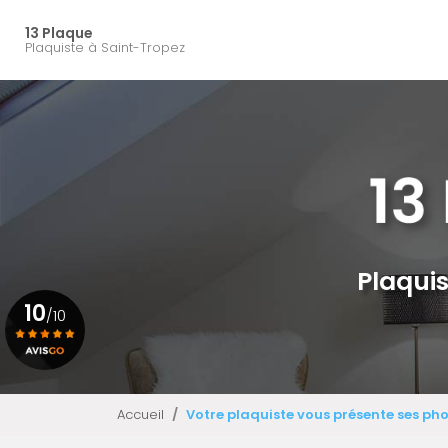
Navigation principal
Aller
au
13 Plaque
Plaquiste à Saint-Tropez
contenu
principal
Plaquis
10
/10
Voir le certificat
Accueil
Votre plaquiste vous présente ses ph