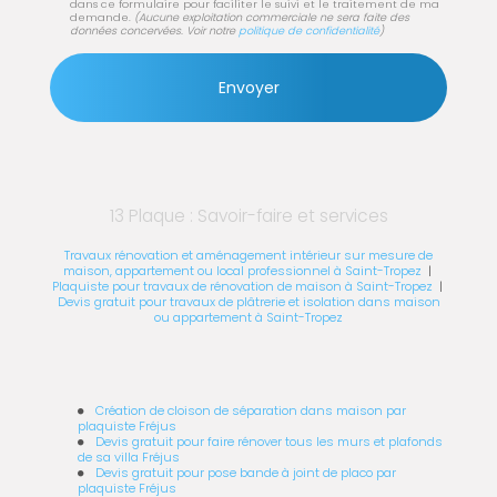
dans ce formulaire pour faciliter le suivi et le traitement de ma
demande.
(Aucune exploitation commerciale ne sera faite des
données concervées. Voir notre
politique de confidentialité
)
13 Plaque : Savoir-faire et services
Travaux rénovation et aménagement intérieur sur mesure de
maison, appartement ou local professionnel à Saint-Tropez
|
Plaquiste pour travaux de rénovation de maison à Saint-Tropez
|
Devis gratuit pour travaux de plâtrerie et isolation dans maison
ou appartement à Saint-Tropez
Création de cloison de séparation dans maison par
plaquiste Fréjus
Devis gratuit pour faire rénover tous les murs et plafonds
de sa villa Fréjus
Devis gratuit pour pose bande à joint de placo par
plaquiste Fréjus