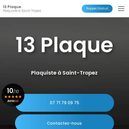
Aller
13 Plaque
au
Rappel Gratuit
Plaquiste à Saint-Tropez
contenu
principal
Plaquiste à Saint-Tropez
10
/10
07 71 79 09 75
Voir le certificat
Contactez-nous