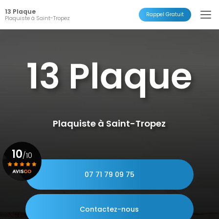
Aller
13 Plaque
au
Rappel Gratuit
Plaquiste à Saint-Tropez
contenu
principal
Plaquiste à Saint-Tropez
10
/10
07 71 79 09 75
Voir le certificat
Contactez-nous