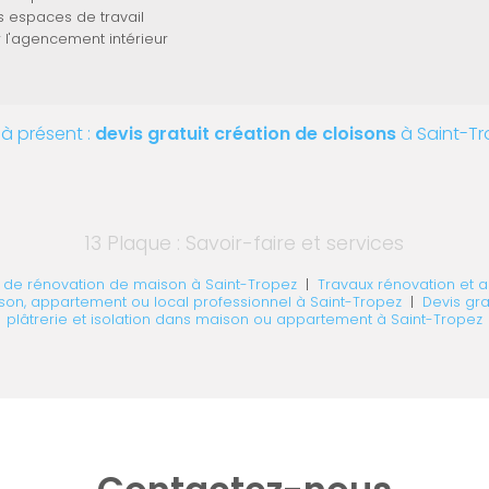
 espaces de travail
 l'agencement intérieur
à présent :
devis gratuit
création de cloisons
à Saint-T
13 Plaque : Savoir-faire et services
x de rénovation de maison à Saint-Tropez
|
Travaux rénovation et 
on, appartement ou local professionnel à Saint-Tropez
|
Devis gra
plâtrerie et isolation dans maison ou appartement à Saint-Tropez