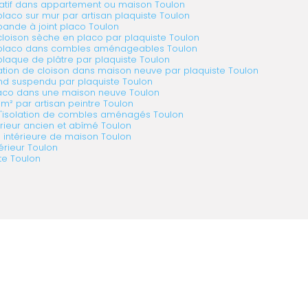
ratif dans appartement ou maison Toulon
aco sur mur par artisan plaquiste Toulon
 bande à joint placo Toulon
 cloison sèche en placo par plaquiste Toulon
de placo dans combles aménageables Toulon
 plaque de plâtre par plaquiste Toulon
olation de cloison dans maison neuve par plaquiste Toulon
ond suspendu par plaquiste Toulon
placo dans une maison neuve Toulon
 m² par artisan peintre Toulon
'isolation de combles aménagés Toulon
rieur ancien et abîmé Toulon
 intérieure de maison Toulon
érieur Toulon
te Toulon