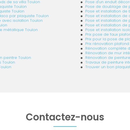
nds de sa villa Toulon
Pose d'un enduit déco
aquiste Toulon
Pose de doublage de pl
quiste Toulon
Pose et installation de
placo par plaquiste Toulon
Pose et installation de
e avec isolation Toulon
Pose et installation 
ulon
Pose et installation de
re métallique Toulon
Pose et installation is
Prix pose de faux plaf
Prix pour la pose de 
Prix rénovation plafond
Rénovation complète d
Rénovation de mur inté
n peintre Toulon
Rénovation de peinture
s Toulon
Travaux de peinture int
Toulon
Trouver un bon plaquis
Contactez-nous