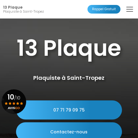
Aller
13 Plaque
au
Rappel Gratuit
Plaquiste à Saint-Tropez
contenu
principal
Plaquiste à Saint-Tropez
10
/10
07 71 79 09 75
Voir le certificat
Contactez-nous