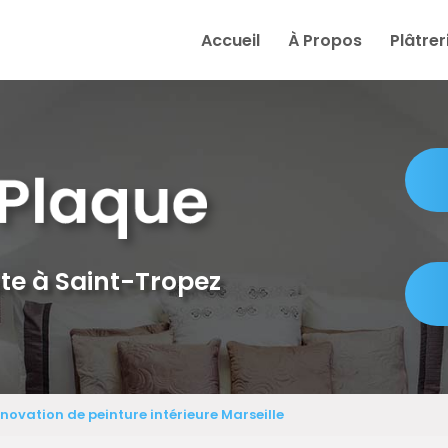
e
Accueil
À Propos
Plâtrer
te à Saint-Tropez
énovation de peinture intérieure Marseille