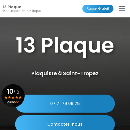
Aller
13 Plaque
au
Rappel Gratuit
Plaquiste à Saint-Tropez
contenu
principal
Plaquiste à Saint-Tropez
10
/10
07 71 79 09 75
Voir le certificat
Contactez-nous