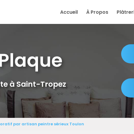
e
Accueil
À Propos
Plâtrer
te à Saint-Tropez
oratif par artisan peintre sérieux Toulon