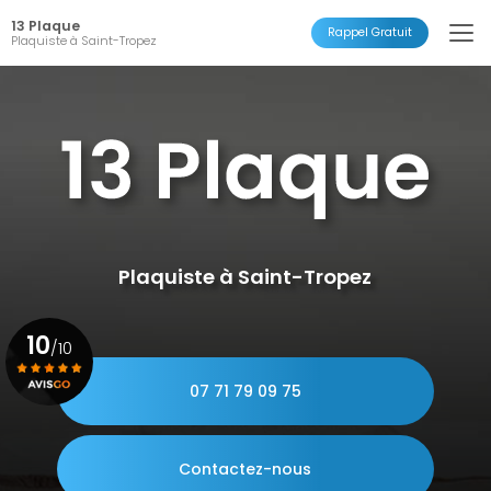
Aller
13 Plaque
au
Rappel Gratuit
Plaquiste à Saint-Tropez
contenu
principal
Plaquiste à Saint-Tropez
10
/10
07 71 79 09 75
Voir le certificat
Contactez-nous