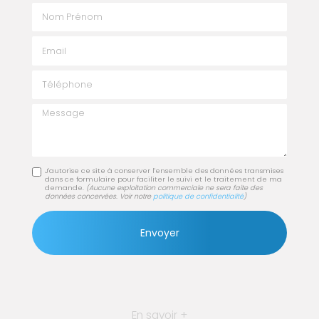
Nom Prénom
Email
Téléphone
Message
J'autorise ce site à conserver l'ensemble des données transmises
dans ce formulaire pour faciliter le suivi et le traitement de ma
demande.
(Aucune exploitation commerciale ne sera faite des
données concervées. Voir notre
politique de confidentialité
)
En savoir +