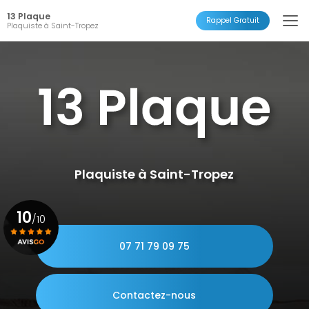
Aller
13 Plaque
au
Rappel Gratuit
Plaquiste à Saint-Tropez
contenu
principal
Plaquiste à Saint-Tropez
10
/10
07 71 79 09 75
Voir le certificat
Contactez-nous