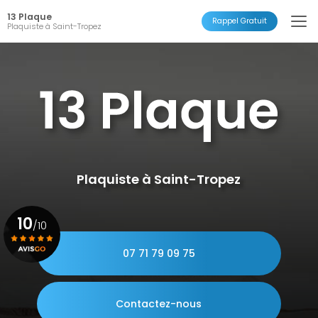
Aller
13 Plaque
au
Rappel Gratuit
Plaquiste à Saint-Tropez
contenu
principal
Plaquiste à Saint-Tropez
10
/10
07 71 79 09 75
Voir le certificat
Contactez-nous