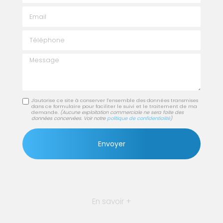
Email
Téléphone
Message
J'autorise ce site à conserver l'ensemble des données transmises
dans ce formulaire pour faciliter le suivi et le traitement de ma
demande.
(Aucune exploitation commerciale ne sera faite des
données concervées. Voir notre
politique de confidentialité
)
En savoir +